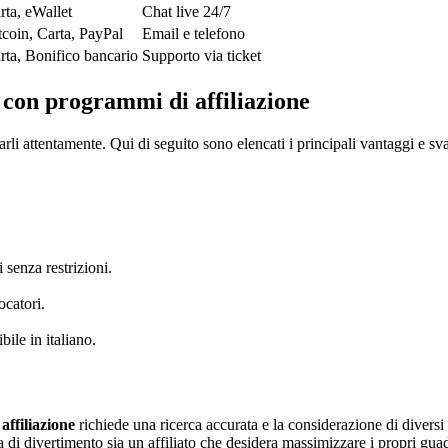
rta, eWallet
Chat live 24/7
tcoin, Carta, PayPal
Email e telefono
rta, Bonifico bancario
Supporto via ticket
con programmi di affiliazione
arli attentamente. Qui di seguito sono elencati i principali vantaggi e s
 senza restrizioni.
ocatori.
ile in italiano.
ffiliazione
richiede una ricerca accurata e la considerazione di diversi f
ca di divertimento sia un affiliato che desidera massimizzare i propri gu