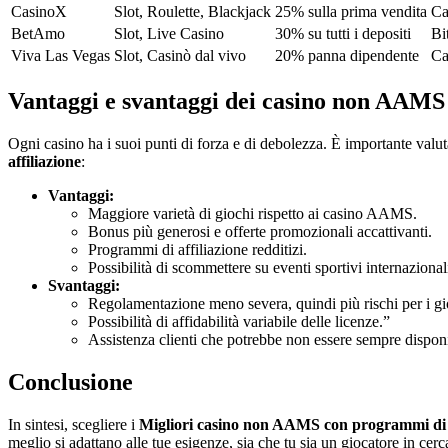
CasinoX
Slot, Roulette, Blackjack
25% sulla prima vendita
Ca
BetAmo
Slot, Live Casino
30% su tutti i depositi
Bi
Viva Las Vegas
Slot, Casinò dal vivo
20% panna dipendente
Ca
Vantaggi e svantaggi dei casino non AAMS 
Ogni casino ha i suoi punti di forza e di debolezza. È importante valut
affiliazione
:
Vantaggi:
Maggiore varietà di giochi rispetto ai casino AAMS.
Bonus più generosi e offerte promozionali accattivanti.
Programmi di affiliazione redditizi.
Possibilità di scommettere su eventi sportivi internazionali
Svantaggi:
Regolamentazione meno severa, quindi più rischi per i gi
Possibilità di affidabilità variabile delle licenze.”
Assistenza clienti che potrebbe non essere sempre disponib
Conclusione
In sintesi, scegliere i
Migliori casino non AAMS con programmi di a
meglio si adattano alle tue esigenze, sia che tu sia un giocatore in cer