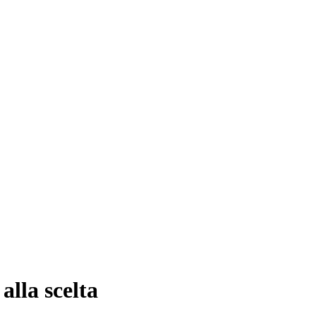
lla scelta