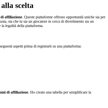
lla scelta
 affiliazione
. Queste piattaforme offrono opportunità uniche sia per
iusta, sia che tu sia un giocatore in cerca di divertimento sia un
la legalità della piattaforma.
 seguenti aspetti prima di registrarti su una piattaforma:
i di affiliazione
. Ho creato una tabella per semplificare la