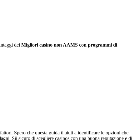
vantaggi dei
Migliori casino non AAMS con programmi di
attori. Spero che questa guida ti aiuti a identificare le opzioni che
adagni. Sii sicuro di scegliere casinos con una buona reputazione e di