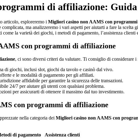
ogrammi di affiliazione: Guida a
o articolo, esploreremo i
Migliori casino non AAMS con programmi di
e complicata, ma analizzeremo i vari aspetti per aiutarti a fare la scelta g
 come la varietà dei giochi, i metodi di pagamento, l’assistenza clienti e 
on AAMS con programmi di affiliazione
iazione
, ci sono diversi criteri da valutare. Ti consiglio di considerare i
 di giochi, inclusi slot, giochi da tavolo e casinò dal vivo.
erte e le modalità di pagamento per gli affiliati.
urisdizione affidabile per garantire la sicurezza delle transazioni.
le 24/7 per aiutare gli utenti con qualsiasi problema.
ioni per assicurarti di ottenere il massimo dal tuo investimento.
AMS con programmi di affiliazione
pprezzate nella categoria dei
Migliori casino non AAMS con programm
etodi di pagamento
Assistenza clienti