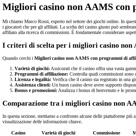
Migliori casino non AAMS con pr
Mi chiamo Marco Rossi, esperto nel settore dei giochi online. In quest
i giocatori che per gli affiliati. La scelta del casino giusto può sembrar
affiliato alla ricerca di commissioni. È fondamentale considerare aspetti
I criteri di scelta per i migliori casino n
Quando cerchi i
Migliori casino non AAMS con programmi di affil
Varietà di giochi:
Assicurati che il casino offra una vasta gamma
Programmi di affiliazione:
Controlla quali commissioni sono off
Licenza e legalità:
Verifica che il casino sia registrato in una gi
Assistenza clienti:
Un buon casino deve avere supporto disponibi
Bonus e promozioni:
Analizza i bonus di benvenuto e le promoz
Comparazione tra i migliori casino non A
In questa sezione, mettiamo a confronto alcune delle piattaforme più a
visualizzazione delle informazioni chiave.
Casino
Varietà di giochi
Commissione
M