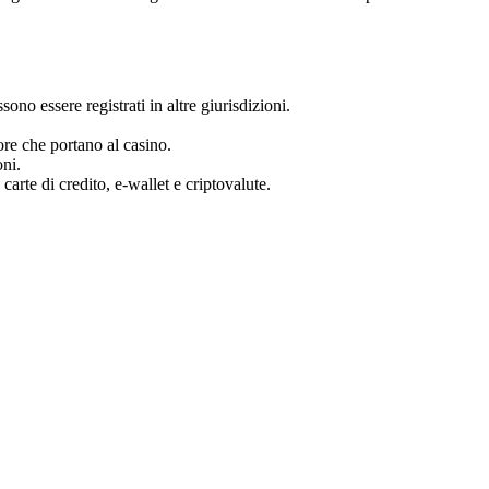
 essere registrati in altre giurisdizioni.
re che portano al casino.
oni.
te di credito, e-wallet e criptovalute.