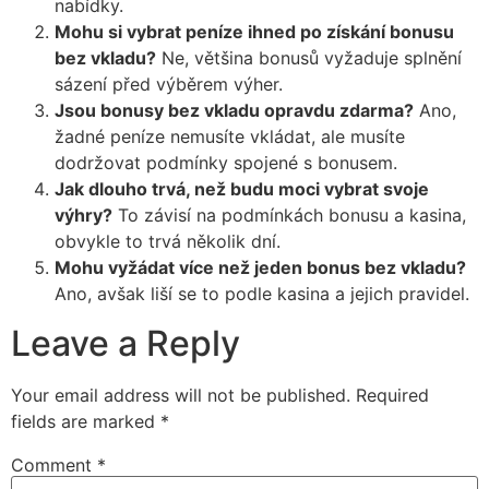
nabídky.
Mohu si vybrat peníze ihned po získání bonusu
bez vkladu?
Ne, většina bonusů vyžaduje splnění
sázení před výběrem výher.
Jsou bonusy bez vkladu opravdu zdarma?
Ano,
žadné peníze nemusíte vkládat, ale musíte
dodržovat podmínky spojené s bonusem.
Jak dlouho trvá, než budu moci vybrat svoje
výhry?
To závisí na podmínkách bonusu a kasina,
obvykle to trvá několik dní.
Mohu vyžádat více než jeden bonus bez vkladu?
Ano, avšak liší se to podle kasina a jejich pravidel.
Leave a Reply
Your email address will not be published.
Required
fields are marked
*
Comment
*