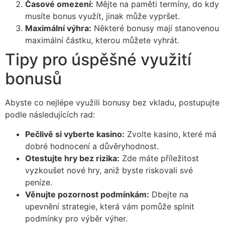
Časové omezení:
Mějte na paměti termíny, do kdy
musíte bonus využít, jinak může vypršet.
Maximální výhra:
Některé bonusy mají stanovenou
maximální částku, kterou můžete vyhrát.
Tipy pro úspěšné využití
bonusů
Abyste co nejlépe využili bonusy bez vkladu, postupujte
podle následujících rad:
Pečlivě si vyberte kasino:
Zvolte kasino, které má
dobré hodnocení a důvěryhodnost.
Otestujte hry bez rizika:
Zde máte příležitost
vyzkoušet nové hry, aniž byste riskovali své
peníze.
Věnujte pozornost podmínkám:
Dbejte na
upevnění strategie, která vám pomůže splnit
podmínky pro výběr výher.