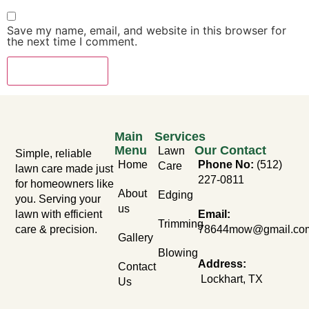
Save my name, email, and website in this browser for
the next time I comment.
Main
Services
Menu
Our Contact
Lawn
Simple, reliable
Home
Phone No:
(512)
Care
lawn care made just
227-0811
for homeowners like
About
Edging
you. Serving your
us
lawn with efficient
Email:
Trimming
care & precision.
78644mow@gmail.co
Gallery
Blowing
Address:
Contact
Lockhart, TX
Us