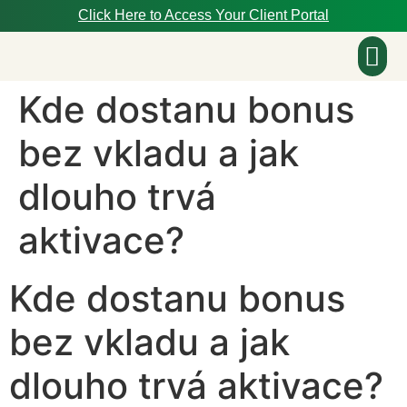
Click Here to Access Your Client Portal
Kde dostanu bonus
About Us
bez vkladu a jak
dlouho trvá
aktivace?
Kde dostanu bonus
bez vkladu a jak
dlouho trvá aktivace?