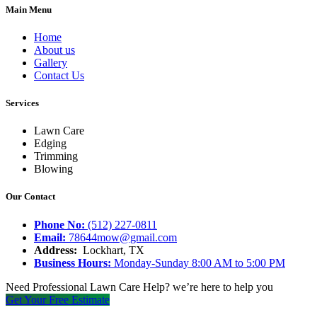
Main Menu
Home
About us
Gallery
Contact Us
Services
Lawn Care
Edging
Trimming
Blowing
Our Contact
Phone No:
(512) 227-0811
Email:
78644mow@gmail.com
Address:
Lockhart, TX
Business Hours:
Monday-Sunday 8:00 AM to 5:00 PM
Need Professional Lawn Care Help? we’re here to help you
Get Your Free Estimate