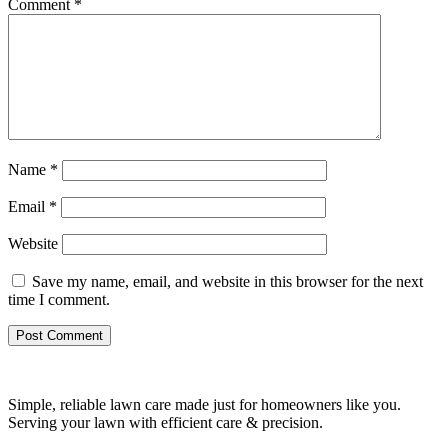
Comment
*
Name
*
Email
*
Website
Save my name, email, and website in this browser for the next
time I comment.
Simple, reliable lawn care made just for homeowners like you.
Serving your lawn with efficient care & precision.