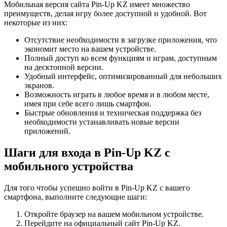
Мобильная версия сайта Pin-Up KZ имеет множество
преимуществ, делая игру более доступной и удобной. Вот
некоторые из них:
Отсутствие необходимости в загрузке приложения, что
экономит место на вашем устройстве.
Полный доступ ко всем функциям и играм, доступным
на десктопной версии.
Удобный интерфейс, оптимизированный для небольших
экранов.
Возможность играть в любое время и в любом месте,
имея при себе всего лишь смартфон.
Быстрые обновления и техническая поддержка без
необходимости устанавливать новые версии
приложений.
Шаги для входа в Pin-Up KZ с
мобильного устройства
Для того чтобы успешно войти в Pin-Up KZ с вашего
смартфона, выполните следующие шаги:
Откройте браузер на вашем мобильном устройстве.
Перейдите на официальный сайт Pin-Up KZ.