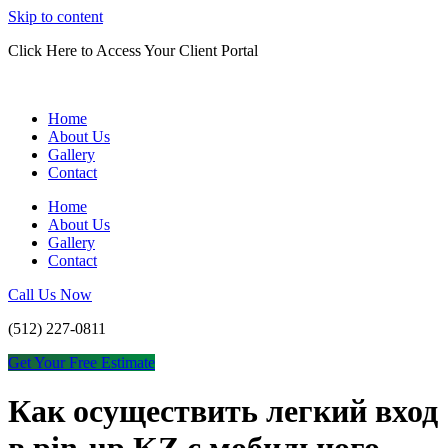
Skip to content
Click Here to Access Your Client Portal
Home
About Us
Gallery
Contact
Home
About Us
Gallery
Contact
Call Us Now
(512) 227-0811
Get Your Free Estimate
Как осуществить легкий вход