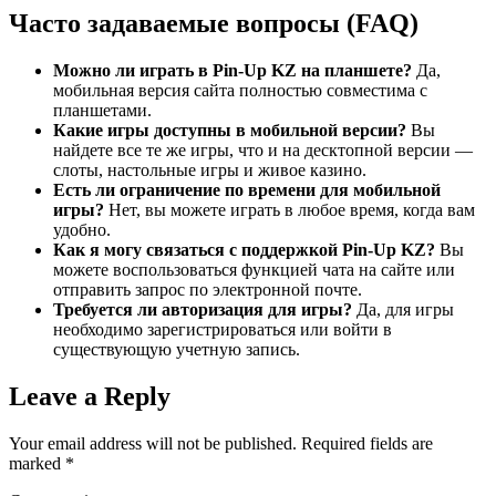
Часто задаваемые вопросы (FAQ)
Можно ли играть в Pin-Up KZ на планшете?
Да,
мобильная версия сайта полностью совместима с
планшетами.
Какие игры доступны в мобильной версии?
Вы
найдете все те же игры, что и на десктопной версии —
слоты, настольные игры и живое казино.
Есть ли ограничение по времени для мобильной
игры?
Нет, вы можете играть в любое время, когда вам
удобно.
Как я могу связаться с поддержкой Pin-Up KZ?
Вы
можете воспользоваться функцией чата на сайте или
отправить запрос по электронной почте.
Требуется ли авторизация для игры?
Да, для игры
необходимо зарегистрироваться или войти в
существующую учетную запись.
Leave a Reply
Your email address will not be published.
Required fields are
marked
*