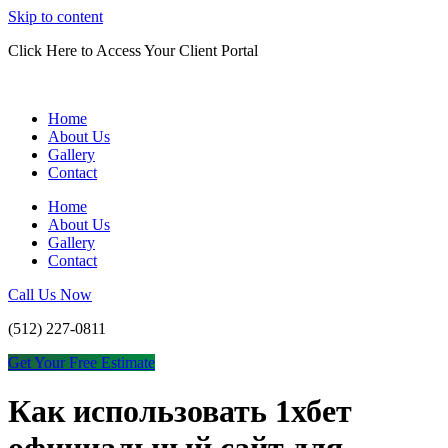
Skip to content
Click Here to Access Your Client Portal
Home
About Us
Gallery
Contact
Home
About Us
Gallery
Contact
Call Us Now
(512) 227-0811
Get Your Free Estimate
Как использовать 1хбет