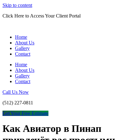
Skip to content
Click Here to Access Your Client Portal
Home
About Us
Gallery
Contact
Home
About Us
Gallery
Contact
Call Us Now
(512) 227-0811
Get Your Free Estimate
Как Авиатор в Пинап