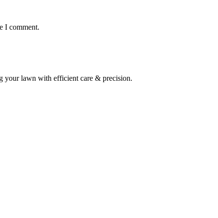
me I comment.
 your lawn with efficient care & precision.