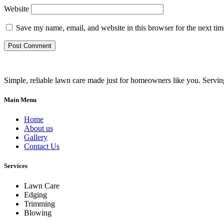
Website
Save my name, email, and website in this browser for the next ti
Simple, reliable lawn care made just for homeowners like you. Serving
Main Menu
Home
About us
Gallery
Contact Us
Services
Lawn Care
Edging
Trimming
Blowing