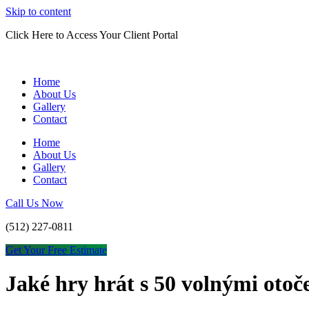
Skip to content
Click Here to Access Your Client Portal
Home
About Us
Gallery
Contact
Home
About Us
Gallery
Contact
Call Us Now
(512) 227-0811
Get Your Free Estimate
Jaké hry hrát s 50 volnými oto