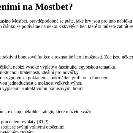
čeními na Mostbet?
 kasino Mostbet, pravděpodobně se ptáte, jaké hry jsou pro tuto nabídku
to článku se podíváme na několik skvělých her, které si můžete zahrát 
í atraktivní bonusové funkce a rozmanité herní možnosti. Zde jsou někter
jších, nabízí vysoké výplaty a fascinující egyptskou tematiku.
oduchou hratelností, ideální pro nováčky.
nou výpravu za pokladem s pokročilou grafikou a funkcemi.
svou jednoduchost a možnost velkých výher.
 výplatami a atraktivními bonusovými hrami.
i, existuje několik strategií, které můžete zvážit:
 procentem výplaty (RTP).
 spojit se svými volnými otočeními.
 zbytečným ztrátám.