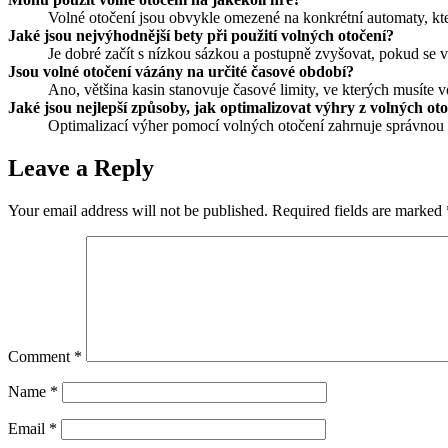
Volné otočení jsou obvykle omezené na konkrétní automaty, k
Jaké jsou nejvýhodnější bety při použití volných otočení?
Je dobré začít s nízkou sázkou a postupně zvyšovat, pokud se vá
Jsou volné otočení vázány na určité časové období?
Ano, většina kasin stanovuje časové limity, ve kterých musíte v
Jaké jsou nejlepší způsoby, jak optimalizovat výhry z volných ot
Optimalizací výher pomocí volných otočení zahrnuje správnou 
Leave a Reply
Your email address will not be published.
Required fields are marked
Comment
*
Name
*
Email
*