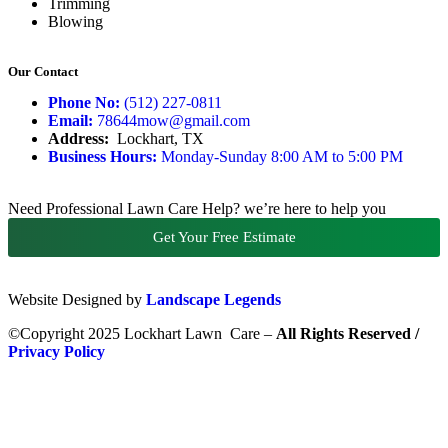
Trimming
Blowing
Our Contact
Phone No:
(512) 227-0811
Email:
78644mow@gmail.com
Address:
Lockhart, TX
Business Hours:
Monday-Sunday 8:00 AM to 5:00 PM
Need Professional Lawn Care Help? we’re here to help you
Get Your Free Estimate
Website Designed by
Landscape Legends
©Copyright 2025 Lockhart Lawn Care –
All Rights Reserved /
Privacy Policy