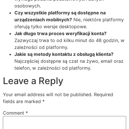
osobowych.
Czy wszystkie platformy są dostępne na
urządzeniach mobilnych?
Nie, niektóre platformy
oferują tylko wersje desktopowe.
Jak długo trwa proces weryfikacji konta?
Zazwyczaj trwa to od kilku minut do 48 godzin, w
zależności od platformy.
Jakie są metody kontaktu z obsługą klienta?
Najczęściej dostępne są czat na żywo, email oraz
telefon, w zależności od platformy.
Leave a Reply
Your email address will not be published.
Required
fields are marked
*
Comment
*