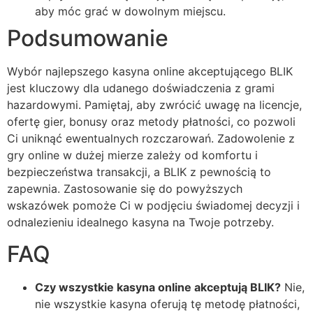
aby móc grać w dowolnym miejscu.
Podsumowanie
Wybór najlepszego kasyna online akceptującego BLIK
jest kluczowy dla udanego doświadczenia z grami
hazardowymi. Pamiętaj, aby zwrócić uwagę na licencje,
ofertę gier, bonusy oraz metody płatności, co pozwoli
Ci uniknąć ewentualnych rozczarowań. Zadowolenie z
gry online w dużej mierze zależy od komfortu i
bezpieczeństwa transakcji, a BLIK z pewnością to
zapewnia. Zastosowanie się do powyższych
wskazówek pomoże Ci w podjęciu świadomej decyzji i
odnalezieniu idealnego kasyna na Twoje potrzeby.
FAQ
Czy wszystkie kasyna online akceptują BLIK?
Nie,
nie wszystkie kasyna oferują tę metodę płatności,