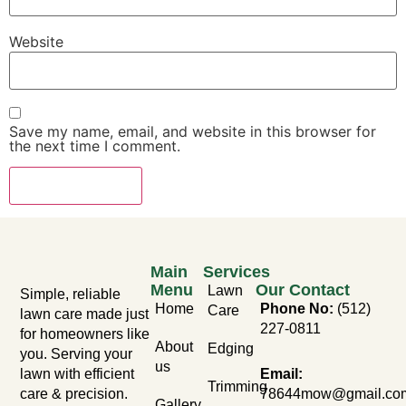
Website
Save my name, email, and website in this browser for
the next time I comment.
Main
Services
Menu
Our Contact
Lawn
Simple, reliable
Home
Phone No:
(512)
Care
lawn care made just
227-0811
for homeowners like
About
Edging
you. Serving your
us
lawn with efficient
Email:
Trimming
care & precision.
78644mow@gmail.co
Gallery