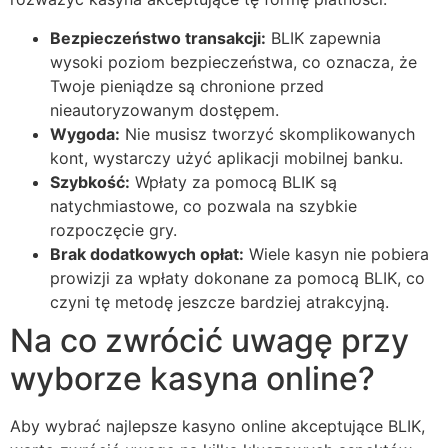
Bezpieczeństwo transakcji:
BLIK zapewnia
wysoki poziom bezpieczeństwa, co oznacza, że
Twoje pieniądze są chronione przed
nieautoryzowanym dostępem.
Wygoda:
Nie musisz tworzyć skomplikowanych
kont, wystarczy użyć aplikacji mobilnej banku.
Szybkość:
Wpłaty za pomocą BLIK są
natychmiastowe, co pozwala na szybkie
rozpoczęcie gry.
Brak dodatkowych opłat:
Wiele kasyn nie pobiera
prowizji za wpłaty dokonane za pomocą BLIK, co
czyni tę metodę jeszcze bardziej atrakcyjną.
Na co zwrócić uwagę przy
wyborze kasyna online?
Aby wybrać najlepsze kasyno online akceptujące BLIK,