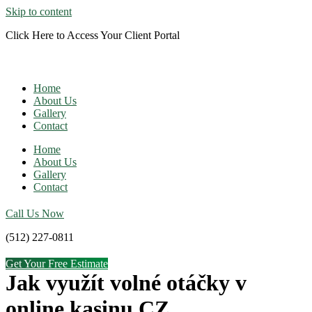
Skip to content
Click Here to Access Your Client Portal
Home
About Us
Gallery
Contact
Home
About Us
Gallery
Contact
Call Us Now
(512) 227-0811
Get Your Free Estimate
Jak využít volné otáčky v
online kasinu CZ