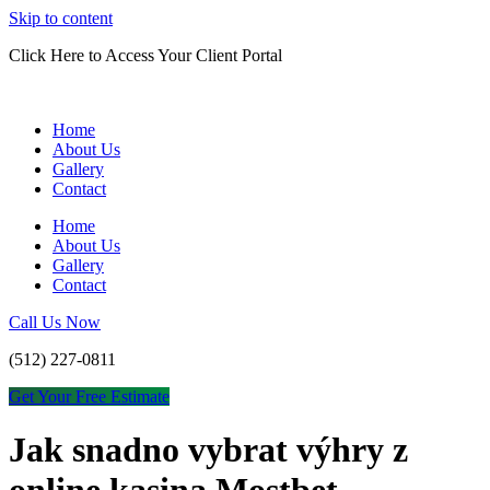
Skip to content
Click Here to Access Your Client Portal
Home
About Us
Gallery
Contact
Home
About Us
Gallery
Contact
Call Us Now
(512) 227-0811
Get Your Free Estimate
Jak snadno vybrat výhry z