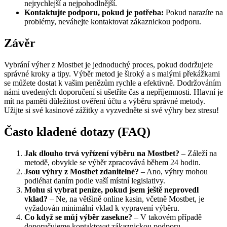
nejrychlejší a nejpohodlnější.
Kontaktujte podporu, pokud je potřeba:
Pokud narazíte na
problémy, neváhejte kontaktovat zákaznickou podporu.
Závěr
Vybrání výher z Mostbet je jednoduchý proces, pokud dodržujete
správné kroky a tipy. Výběr metod je široký a s malými překážkami
se můžete dostat k vašim penězům rychle a efektivně. Dodržováním
námi uvedených doporučení si ušetříte čas a nepříjemnosti. Hlavní je
mít na paměti důležitost ověření účtu a výběru správné metody.
Užijte si své kasinové zážitky a vyzvedněte si své výhry bez stresu!
Často kladené dotazy (FAQ)
Jak dlouho trvá vyřízení výběru na Mostbet?
– Záleží na
metodě, obvykle se výběr zpracovává během 24 hodin.
Jsou výhry z Mostbet zdanitelné?
– Ano, výhry mohou
podléhat daním podle vaší místní legislativy.
Mohu si vybrat peníze, pokud jsem ještě neprovedl
vklad?
– Ne, na většině online kasin, včetně Mostbet, je
vyžadován minimální vklad k vypravení výběru.
Co když se můj výběr zasekne?
– V takovém případě
doporučujeme kontaktovat zákaznickou podporu.