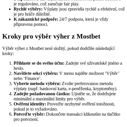
je regulováno, což zaručuje fair play.
Rychlé výběry:
Výplaty jsou zpravidla rychlé a efektivní, což
je pro hráče důležité.
K zákaznické podpoře:
24/7 podpora, která je vždy
připravena pomoci.
Kroky pro výběr výher z Mostbet
Výběr výher z Mostbet není složitý, pokud dodržíte následující
kroky:
Přihlaste se do svého účtu:
Zadejte své uživatelské jméno a
heslo.
Navštivte sekci výběru:
V menu najděte možnost ‘Výběr’
nebo ‘Finance’.
Vyberte metodu výběru:
Zvolte preferovanou metodu
výplaty (např. bankovní karta, e-peněženka, kryptoměny).
Zadejte požadovanou částku:
Ujistěte se, že dodržujete
minimální a maximální limity pro výběr.
Ověření identity:
Proveďte nezbytné ověření totožnosti,
pokud je to vyžadováno.
Potvrďte výběr:
Dokončete transakci kliknutím na tlačítko
pro potvrzení.