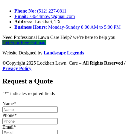
Phone No:
(512) 227-0811
Email:
78644mow@gmail.com
Address:
Lockhart, TX
Business Hours:
Monday-Sunday 8:00 AM to 5:00 PM
Need Professional Lawn Care Help? we’re here to help you
Get Your Free Estimate
Website Designed by
Landscape Legends
©Copyright 2025 Lockhart Lawn Care –
All Rights Reserved /
Privacy Policy
Request a Quote
"
*
" indicates required fields
Name
*
Phone
*
Email
*