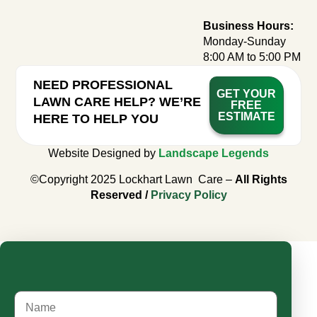
Business Hours:
Monday-Sunday
8:00 AM to 5:00 PM
NEED PROFESSIONAL
GET YOUR
LAWN CARE HELP? WE’RE
FREE
ESTIMATE
HERE TO HELP YOU
Website Designed by
Landscape Legends
©Copyright 2025 Lockhart Lawn Care –
All Rights
Reserved /
Privacy Policy