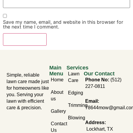
Save my name, email, and website in this browser for
the next time I comment.
Main
Services
Menu
Our Contact
Lawn
Simple, reliable
Home
Phone No:
(512)
Care
lawn care made just
227-0811
for homeowners like
About
Edging
you. Serving your
us
lawn with efficient
Email:
Trimming
care & precision.
78644mow@gmail.co
Gallery
Blowing
Address:
Contact
Lockhart, TX
Us