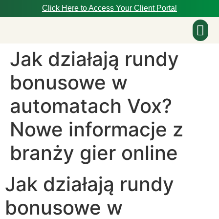
Click Here to Access Your Client Portal
Jak działają rundy
About Us
bonusowe w
automatach Vox?
Nowe informacje z
branży gier online
Jak działają rundy
bonusowe w