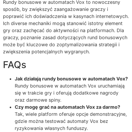
Rundy bonusowe w automatach Vox to nowoczesny
sposób, by zwiększyć zaangażowanie graczy i
poprawić ich doświadczenia w kasynach internetowych.
Ich diverse mechaniki mogą stanowić istotny element
gry oraz zachęcać do aktywności na platformach. Dla
graczy, poznanie zasad dotyczących rund bonusowych
może być kluczowe do zoptymalizowania strategii i
zwiększenia potencjalnych wygranych.
FAQs
Jak działają rundy bonusowe w automatach Vox?
Rundy bonusowe w automatach Vox uruchamiają
się w trakcie gry i oferują dodatkowe nagrody
oraz darmowe spiny.
Czy mogę grać na automatach Vox za darmo?
Tak, wiele platform oferuje opcje demonstracyjne,
gdzie można testować automaty Vox bez
ryzykowania własnych funduszy.