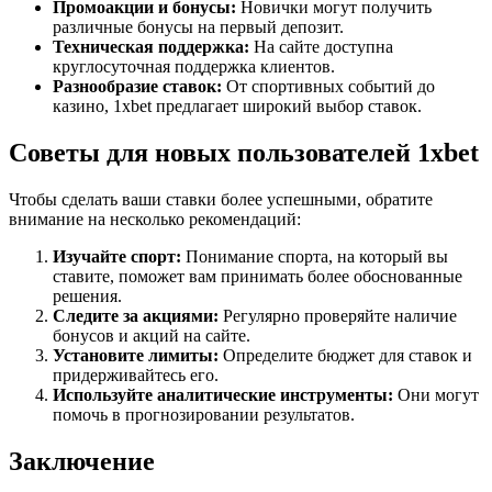
Промоакции и бонусы:
Новички могут получить
различные бонусы на первый депозит.
Техническая поддержка:
На сайте доступна
круглосуточная поддержка клиентов.
Разнообразие ставок:
От спортивных событий до
казино, 1xbet предлагает широкий выбор ставок.
Советы для новых пользователей 1xbet
Чтобы сделать ваши ставки более успешными, обратите
внимание на несколько рекомендаций:
Изучайте спорт:
Понимание спорта, на который вы
ставите, поможет вам принимать более обоснованные
решения.
Следите за акциями:
Регулярно проверяйте наличие
бонусов и акций на сайте.
Установите лимиты:
Определите бюджет для ставок и
придерживайтесь его.
Используйте аналитические инструменты:
Они могут
помочь в прогнозировании результатов.
Заключение