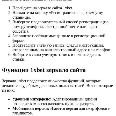
Перейдите на зеркало сайта 1xbet.
Нажмите на кнопку «Регистрация» в верхнем углу
страницы.
Выберите предпочтительный способ регистрации (по
номеру телефона, электронной почте или через
соцсети).
Заполните необходимые данные в регистрационной
форме.
Подтвердите учетную запись, следуя инструкциям,
отправленным на ваш электронный адрес или телефон.
Войдите в свою учетную запись и начните делать
ставки.
Функции 1xbet зеркало сайта
Зеркало 1xbet предлагает множество функций, которые
делают его удобным для новых пользователей. Вот некоторые
из них:
Удобный интерфейс:
Адаптированный дизайн
позволит вам легко находить нужные разделы.
Мобильная версия:
Имеется версия для смартфонов и
планшетов.