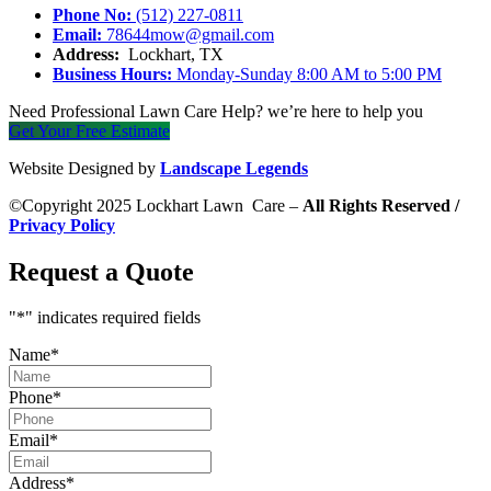
Phone No:
(512) 227-0811
Email:
78644mow@gmail.com
Address:
Lockhart, TX
Business Hours:
Monday-Sunday 8:00 AM to 5:00 PM
Need Professional Lawn Care Help? we’re here to help you
Get Your Free Estimate
Website Designed by
Landscape Legends
©Copyright 2025 Lockhart Lawn Care –
All Rights Reserved /
Privacy Policy
Request a Quote
"
*
" indicates required fields
Name
*
Phone
*
Email
*
Address
*