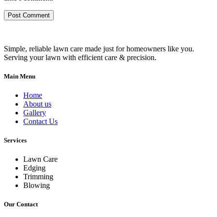
Simple, reliable lawn care made just for homeowners like you.
Serving your lawn with efficient care & precision.
Main Menu
Home
About us
Gallery
Contact Us
Services
Lawn Care
Edging
Trimming
Blowing
Our Contact