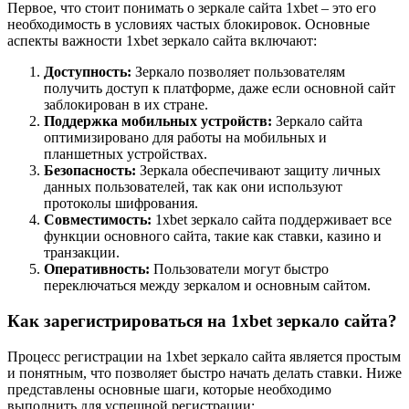
Первое, что стоит понимать о зеркале сайта 1xbet – это его
необходимость в условиях частых блокировок. Основные
аспекты важности 1xbet зеркало сайта включают:
Доступность:
Зеркало позволяет пользователям
получить доступ к платформе, даже если основной сайт
заблокирован в их стране.
Поддержка мобильных устройств:
Зеркало сайта
оптимизировано для работы на мобильных и
планшетных устройствах.
Безопасность:
Зеркала обеспечивают защиту личных
данных пользователей, так как они используют
протоколы шифрования.
Совместимость:
1xbet зеркало сайта поддерживает все
функции основного сайта, такие как ставки, казино и
транзакции.
Оперативность:
Пользователи могут быстро
переключаться между зеркалом и основным сайтом.
Как зарегистрироваться на 1xbet зеркало сайта?
Процесс регистрации на 1xbet зеркало сайта является простым
и понятным, что позволяет быстро начать делать ставки. Ниже
представлены основные шаги, которые необходимо
выполнить для успешной регистрации: