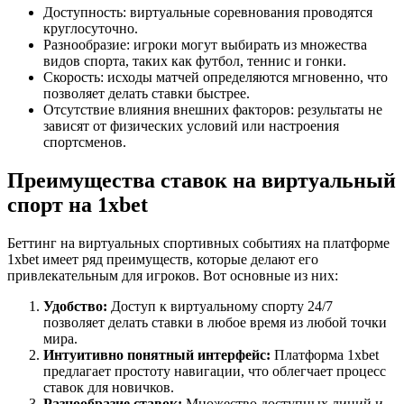
Доступность: виртуальные соревнования проводятся
круглосуточно.
Разнообразие: игроки могут выбирать из множества
видов спорта, таких как футбол, теннис и гонки.
Скорость: исходы матчей определяются мгновенно, что
позволяет делать ставки быстрее.
Отсутствие влияния внешних факторов: результаты не
зависят от физических условий или настроения
спортсменов.
Преимущества ставок на виртуальный
спорт на 1xbet
Беттинг на виртуальных спортивных событиях на платформе
1xbet имеет ряд преимуществ, которые делают его
привлекательным для игроков. Вот основные из них:
Удобство:
Доступ к виртуальному спорту 24/7
позволяет делать ставки в любое время из любой точки
мира.
Интуитивно понятный интерфейс:
Платформа 1xbet
предлагает простоту навигации, что облегчает процесс
ставок для новичков.
Разнообразие ставок:
Множество доступных линий и