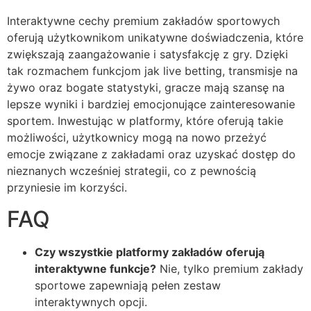
Interaktywne cechy premium zakładów sportowych
oferują użytkownikom unikatywne doświadczenia, które
zwiększają zaangażowanie i satysfakcję z gry. Dzięki
tak rozmachem funkcjom jak live betting, transmisje na
żywo oraz bogate statystyki, gracze mają szansę na
lepsze wyniki i bardziej emocjonujące zainteresowanie
sportem. Inwestując w platformy, które oferują takie
możliwości, użytkownicy mogą na nowo przeżyć
emocje związane z zakładami oraz uzyskać dostęp do
nieznanych wcześniej strategii, co z pewnością
przyniesie im korzyści.
FAQ
Czy wszystkie platformy zakładów oferują
interaktywne funkcje?
Nie, tylko premium zakłady
sportowe zapewniają pełen zestaw
interaktywnych opcji.