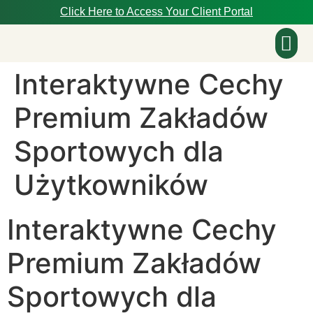
Click Here to Access Your Client Portal
Interaktywne Cechy
About Us
Premium Zakładów
Sportowych dla
Użytkowników
Interaktywne Cechy
Premium Zakładów
Sportowych dla