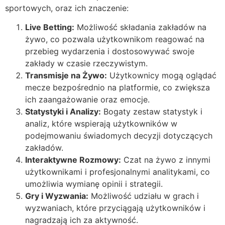
sportowych, oraz ich znaczenie:
Live Betting:
Możliwość składania zakładów na
żywo, co pozwala użytkownikom reagować na
przebieg wydarzenia i dostosowywać swoje
zakłady w czasie rzeczywistym.
Transmisje na Żywo:
Użytkownicy mogą oglądać
mecze bezpośrednio na platformie, co zwiększa
ich zaangażowanie oraz emocje.
Statystyki i Analizy:
Bogaty zestaw statystyk i
analiz, które wspierają użytkowników w
podejmowaniu świadomych decyzji dotyczących
zakładów.
Interaktywne Rozmowy:
Czat na żywo z innymi
użytkownikami i profesjonalnymi analitykami, co
umożliwia wymianę opinii i strategii.
Gry i Wyzwania:
Możliwość udziału w grach i
wyzwaniach, które przyciągają użytkowników i
nagradzają ich za aktywność.