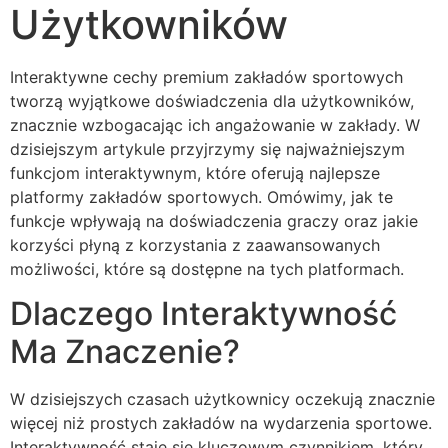
Użytkowników
Interaktywne cechy premium zakładów sportowych
tworzą wyjątkowe doświadczenia dla użytkowników,
znacznie wzbogacając ich angażowanie w zakłady. W
dzisiejszym artykule przyjrzymy się najważniejszym
funkcjom interaktywnym, które oferują najlepsze
platformy zakładów sportowych. Omówimy, jak te
funkcje wpływają na doświadczenia graczy oraz jakie
korzyści płyną z korzystania z zaawansowanych
możliwości, które są dostępne na tych platformach.
Dlaczego Interaktywność
Ma Znaczenie?
W dzisiejszych czasach użytkownicy oczekują znacznie
więcej niż prostych zakładów na wydarzenia sportowe.
Interaktywność staje się kluczowym czynnikiem, który