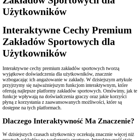
Zakładów Sportowych dla
Użytkowników
Interaktywne Cechy Premium
Zakładów Sportowych dla
Użytkowników
Interaktywne cechy premium zakładów sportowych tworzą
wyjątkowe doświadczenia dla użytkowników, znacznie
wzbogacając ich angażowanie w zakłady. W dzisiejszym artykule
przyjrzymy się najważniejszym funkcjom interaktywnym, które
oferują najlepsze platformy zakładów sportowych. Omówimy, jak te
funkcje wpływają na doświadczenia graczy oraz jakie korzyści
płyną z korzystania z zaawansowanych możliwości, które są
dostępne na tych platformach.
Dlaczego Interaktywność Ma Znaczenie?
W dzisiejszych czasach użytkownicy oczekują znacznie więcej niż
prostych zakładów na wydarzenia sportowe. Interaktywność staje