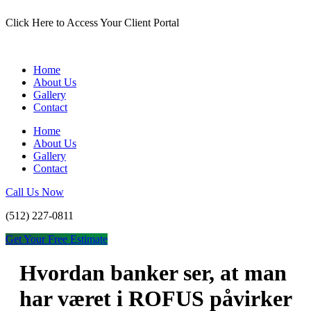
Skip
Click Here to Access Your Client Portal
to
content
Home
About Us
Gallery
Contact
Home
About Us
Gallery
Contact
Call Us Now
(512) 227-0811
Get Your Free Estimate
Hvordan banker ser, at man
har været i ROFUS påvirker