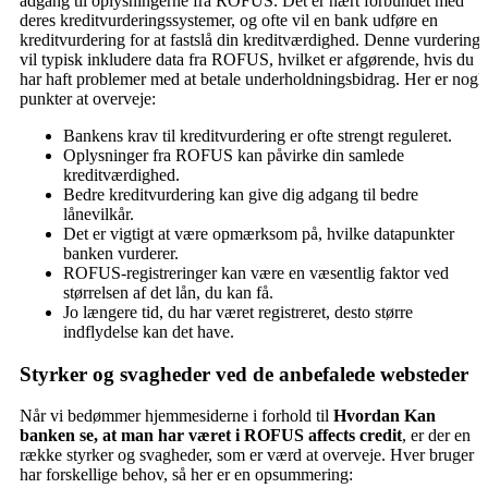
adgang til oplysningerne fra ROFUS. Det er nært forbundet med
deres kreditvurderingssystemer, og ofte vil en bank udføre en
kreditvurdering for at fastslå din kreditværdighed. Denne vurdering
vil typisk inkludere data fra ROFUS, hvilket er afgørende, hvis du
har haft problemer med at betale underholdningsbidrag. Her er nogl
punkter at overveje:
Bankens krav til kreditvurdering er ofte strengt reguleret.
Oplysninger fra ROFUS kan påvirke din samlede
kreditværdighed.
Bedre kreditvurdering kan give dig adgang til bedre
lånevilkår.
Det er vigtigt at være opmærksom på, hvilke datapunkter
banken vurderer.
ROFUS-registreringer kan være en væsentlig faktor ved
størrelsen af det lån, du kan få.
Jo længere tid, du har været registreret, desto større
indflydelse kan det have.
Styrker og svagheder ved de anbefalede websteder
Når vi bedømmer hjemmesiderne i forhold til
Hvordan Kan
banken se, at man har været i ROFUS affects credit
, er der en
række styrker og svagheder, som er værd at overveje. Hver bruger
har forskellige behov, så her er en opsummering: