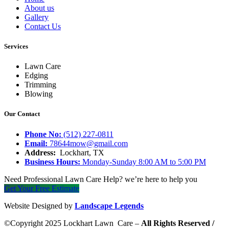
About us
Gallery
Contact Us
Services
Lawn Care
Edging
Trimming
Blowing
Our Contact
Phone No:
(512) 227-0811
Email:
78644mow@gmail.com
Address:
Lockhart, TX
Business Hours:
Monday-Sunday 8:00 AM to 5:00 PM
Need Professional Lawn Care Help? we’re here to help you
Get Your Free Estimate
Website Designed by
Landscape Legends
©Copyright 2025 Lockhart Lawn Care –
All Rights Reserved /