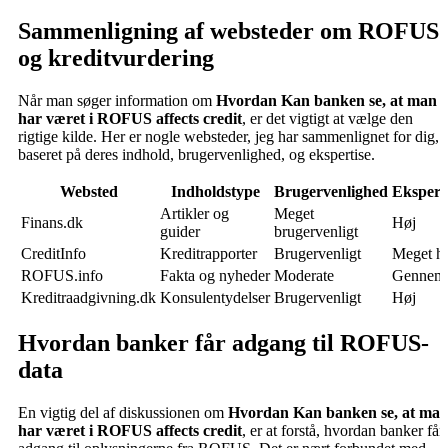
Sammenligning af websteder om ROFUS
og kreditvurdering
Når man søger information om
Hvordan Kan banken se, at man
har været i ROFUS affects credit
, er det vigtigt at vælge den
rigtige kilde. Her er nogle websteder, jeg har sammenlignet for dig,
baseret på deres indhold, brugervenlighed, og ekspertise.
Websted
Indholdstype
Brugervenlighed
Ekspert
Artikler og
Meget
Finans.dk
Høj
guider
brugervenligt
CreditInfo
Kreditrapporter
Brugervenligt
Meget h
ROFUS.info
Fakta og nyheder
Moderate
Gennems
Kreditraadgivning.dk
Konsulentydelser
Brugervenligt
Høj
Hvordan banker får adgang til ROFUS-
data
En vigtig del af diskussionen om
Hvordan Kan banken se, at ma
har været i ROFUS affects credit
, er at forstå, hvordan banker får