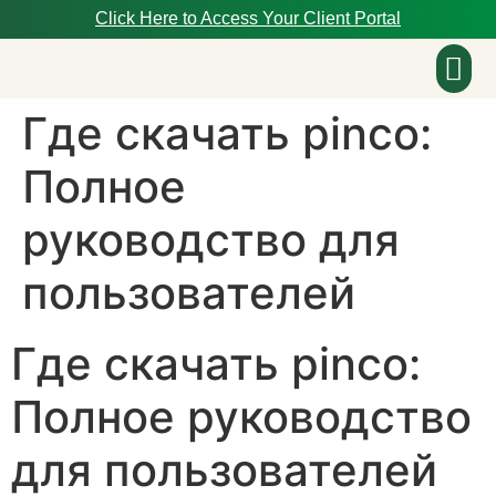
Click Here to Access Your Client Portal
Где скачать pinco:
About Us
Полное
руководство для
пользователей
Где скачать pinco:
Полное руководство
для пользователей