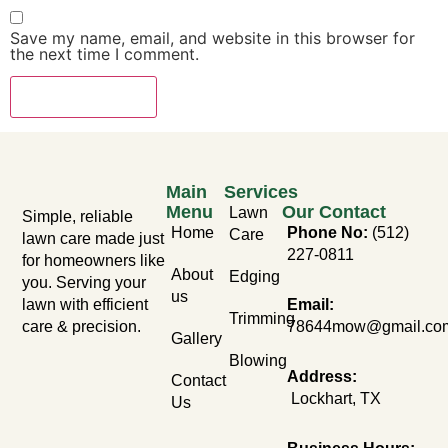
Save my name, email, and website in this browser for
the next time I comment.
Main
Services
Menu
Our Contact
Lawn
Simple, reliable
Home
Phone No:
(512)
Care
lawn care made just
227-0811
for homeowners like
About
Edging
you. Serving your
us
lawn with efficient
Email:
Trimming
care & precision.
78644mow@gmail.co
Gallery
Blowing
Address:
Contact
Lockhart, TX
Us