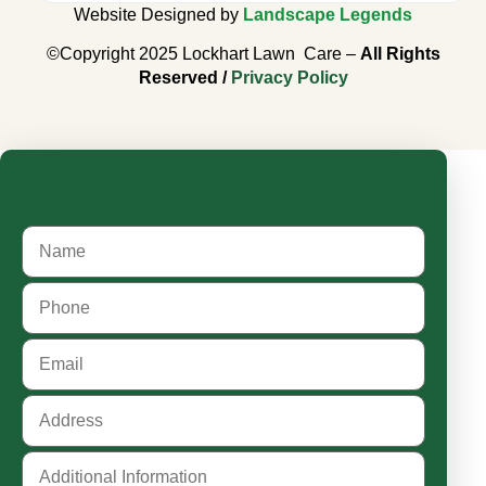
Website Designed by
Landscape Legends
©Copyright 2025 Lockhart Lawn Care –
All Rights
Reserved /
Privacy Policy