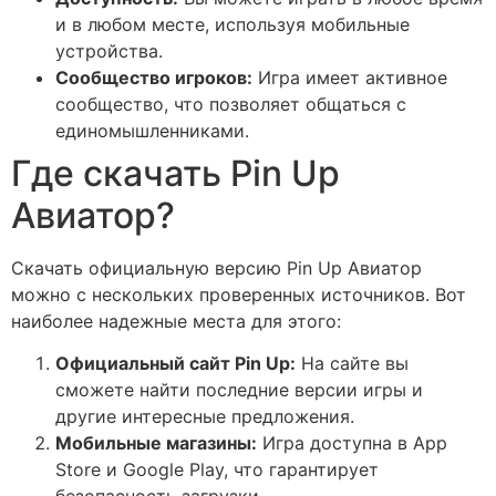
и в любом месте, используя мобильные
устройства.
Сообщество игроков:
Игра имеет активное
сообщество, что позволяет общаться с
единомышленниками.
Где скачать Pin Up
Авиатор?
Скачать официальную версию Pin Up Авиатор
можно с нескольких проверенных источников. Вот
наиболее надежные места для этого:
Официальный сайт Pin Up:
На сайте вы
сможете найти последние версии игры и
другие интересные предложения.
Мобильные магазины:
Игра доступна в App
Store и Google Play, что гарантирует