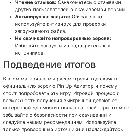
Чтение отзывов:
Ознакомьтесь с отзывами
других пользователей о скачиваемой версии.
Антивирусная защита:
Обязательно
используйте антивирус для проверки
загружаемого файла.
Не скачивайте непроверенные версии:
Избегайте загрузки из подозрительных
источников.
Подведение итогов
В этом материале мы рассмотрели, где скачать
официальную версию Pin Up Авиатор и почему
стоит попробовать эту игру. Игровой процесс и
возможность получения выигрышей делают её
интересной для многих пользователей. При этом не
забывайте о безопасности при скачивании и
следуйте нашим рекомендациям. Используйте
только проверенные источники и наслаждайтесь