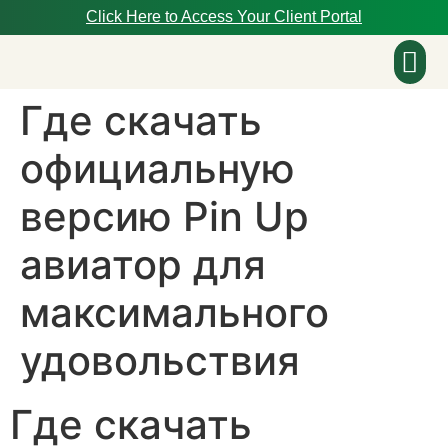
Click Here to Access Your Client Portal
Где скачать
About Us
официальную
версию Pin Up
авиатор для
максимального
удовольствия
Где скачать