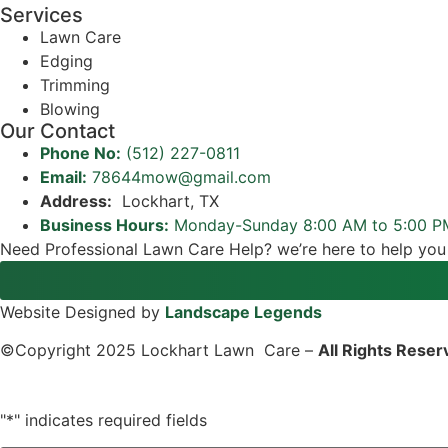
Services
Lawn Care
Edging
Trimming
Blowing
Our Contact
Phone No:
(512) 227-0811
Email:
78644mow@gmail.com
Address:
Lockhart, TX
Business Hours:
Monday-Sunday 8:00 AM to 5:00 P
Need Professional Lawn Care Help? we’re here to help you
Website Designed by
Landscape Legends
©Copyright 2025 Lockhart Lawn Care –
All Rights Reser
"
*
" indicates required fields