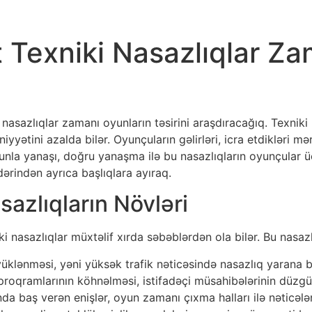
 Texniki Nasazlıqlar Z
sazlıqlar zamanı oyunların təsirini araşdıracağıq. Texniki 
niyyətini azalda bilər. Oyunçuların gəlirləri, icra etdikləri 
ununla yanaşı, doğru yanaşma ilə bu nasazlıqların oyunçular
ərindən ayrıca başlıqlara ayıraq.
azlıqların Növləri
nasazlıqlar müxtəlif xırda səbəblərdən ola bilər. Bu nasazl
üklənməsi, yəni yüksək trafik nəticəsində nasazlıq yarana bi
roqramlarının köhnəlməsi, istifadəçi müsahibələrinin düzgün
da baş verən enişlər, oyun zamanı çıxma halları ilə nəticələn