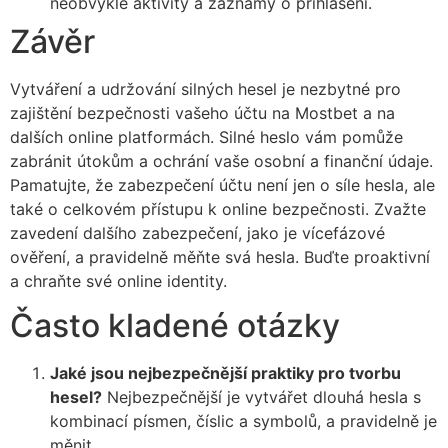
neobvyklé aktivity a záznamy o přihlášení.
Závěr
Vytváření a udržování silných hesel je nezbytné pro
zajištění bezpečnosti vašeho účtu na Mostbet a na
dalších online platformách. Silné heslo vám pomůže
zabránit útokům a ochrání vaše osobní a finanční údaje.
Pamatujte, že zabezpečení účtu není jen o síle hesla, ale
také o celkovém přístupu k online bezpečnosti. Zvažte
zavedení dalšího zabezpečení, jako je vícefázové
ověření, a pravidelně měňte svá hesla. Buďte proaktivní
a chraňte své online identity.
Často kladené otázky
Jaké jsou nejbezpečnější praktiky pro tvorbu
hesel?
Nejbezpečnější je vytvářet dlouhá hesla s
kombinací písmen, číslic a symbolů, a pravidelně je
měnit.