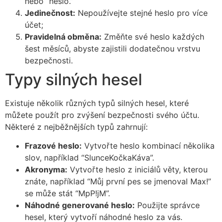
nebo “heslo.”
Jedinečnost:
Nepoužívejte stejné heslo pro více
účet;
Pravidelná obměna:
Změňte své heslo každých
šest měsíců, abyste zajistili dodatečnou vrstvu
bezpečnosti.
Typy silných hesel
Existuje několik různých typů silných hesel, které
můžete použít pro zvýšení bezpečnosti svého účtu.
Některé z nejběžnějších typů zahrnují:
Frazové heslo:
Vytvořte heslo kombinací několika
slov, například “SlunceKočkaKáva”.
Akronyma:
Vytvořte heslo z iniciálů věty, kterou
znáte, například “Můj první pes se jmenoval Max!”
se může stát “MpP!jM”.
Náhodné generované heslo:
Použijte správce
hesel, který vytvoří náhodné heslo za vás.