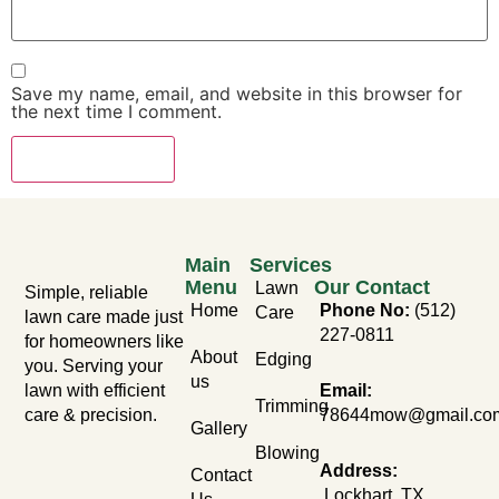
Save my name, email, and website in this browser for
the next time I comment.
Main
Services
Menu
Our Contact
Lawn
Simple, reliable
Home
Phone No:
(512)
Care
lawn care made just
227-0811
for homeowners like
About
Edging
you. Serving your
us
lawn with efficient
Email:
Trimming
care & precision.
78644mow@gmail.co
Gallery
Blowing
Address:
Contact
Lockhart, TX