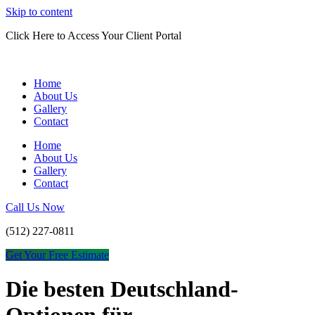
Skip to content
Click Here to Access Your Client Portal
Home
About Us
Gallery
Contact
Home
About Us
Gallery
Contact
Call Us Now
(512) 227-0811
Get Your Free Estimate
Die besten Deutschland-