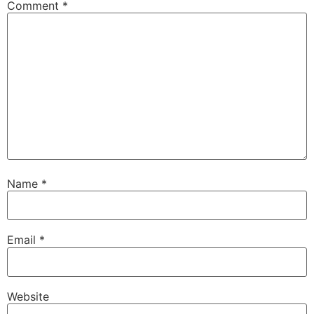
Comment
*
Name
*
Email
*
Website