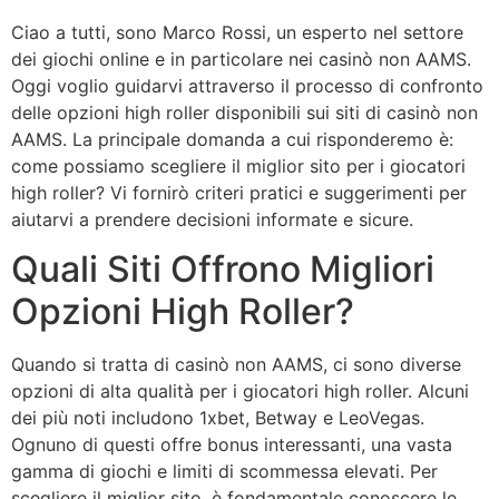
Ciao a tutti, sono Marco Rossi, un esperto nel settore
dei giochi online e in particolare nei casinò non AAMS.
Oggi voglio guidarvi attraverso il processo di confronto
delle opzioni high roller disponibili sui siti di casinò non
AAMS. La principale domanda a cui risponderemo è:
come possiamo scegliere il miglior sito per i giocatori
high roller? Vi fornirò criteri pratici e suggerimenti per
aiutarvi a prendere decisioni informate e sicure.
Quali Siti Offrono Migliori
Opzioni High Roller?
Quando si tratta di casinò non AAMS, ci sono diverse
opzioni di alta qualità per i giocatori high roller. Alcuni
dei più noti includono 1xbet, Betway e LeoVegas.
Ognuno di questi offre bonus interessanti, una vasta
gamma di giochi e limiti di scommessa elevati. Per
scegliere il miglior sito, è fondamentale conoscere le