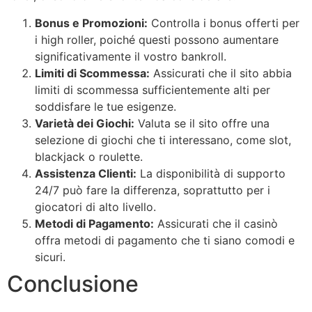
Bonus e Promozioni:
Controlla i bonus offerti per
i high roller, poiché questi possono aumentare
significativamente il vostro bankroll.
Limiti di Scommessa:
Assicurati che il sito abbia
limiti di scommessa sufficientemente alti per
soddisfare le tue esigenze.
Varietà dei Giochi:
Valuta se il sito offre una
selezione di giochi che ti interessano, come slot,
blackjack o roulette.
Assistenza Clienti:
La disponibilità di supporto
24/7 può fare la differenza, soprattutto per i
giocatori di alto livello.
Metodi di Pagamento:
Assicurati che il casinò
offra metodi di pagamento che ti siano comodi e
sicuri.
Conclusione