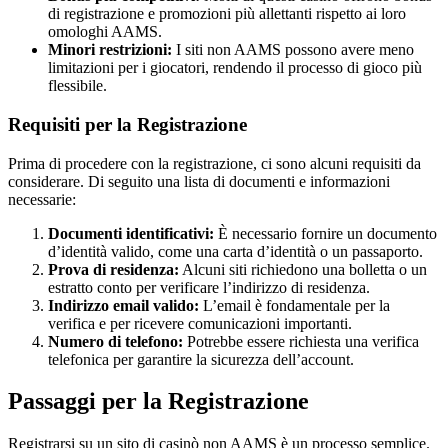
di registrazione e promozioni più allettanti rispetto ai loro
omologhi AAMS.
Minori restrizioni:
I siti non AAMS possono avere meno
limitazioni per i giocatori, rendendo il processo di gioco più
flessibile.
Requisiti per la Registrazione
Prima di procedere con la registrazione, ci sono alcuni requisiti da
considerare. Di seguito una lista di documenti e informazioni
necessarie:
Documenti identificativi:
È necessario fornire un documento
d’identità valido, come una carta d’identità o un passaporto.
Prova di residenza:
Alcuni siti richiedono una bolletta o un
estratto conto per verificare l’indirizzo di residenza.
Indirizzo email valido:
L’email è fondamentale per la
verifica e per ricevere comunicazioni importanti.
Numero di telefono:
Potrebbe essere richiesta una verifica
telefonica per garantire la sicurezza dell’account.
Passaggi per la Registrazione
Registrarsi su un sito di casinò non AAMS è un processo semplice.