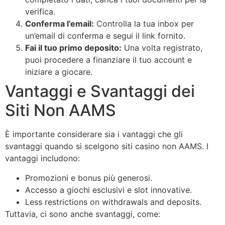
verifica.
Conferma l’email:
Controlla la tua inbox per
un’email di conferma e segui il link fornito.
Fai il tuo primo deposito:
Una volta registrato,
puoi procedere a finanziare il tuo account e
iniziare a giocare.
Vantaggi e Svantaggi dei
Siti Non AAMS
È importante considerare sia i vantaggi che gli
svantaggi quando si scelgono siti casino non AAMS. I
vantaggi includono:
Promozioni e bonus più generosi.
Accesso a giochi esclusivi e slot innovative.
Less restrictions on withdrawals and deposits.
Tuttavia, ci sono anche svantaggi, come: