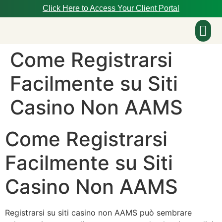
Click Here to Access Your Client Portal
Come Registrarsi
About Us
Facilmente su Siti
Casino Non AAMS
Come Registrarsi
Facilmente su Siti
Casino Non AAMS
Registrarsi su siti casino non AAMS può sembrare