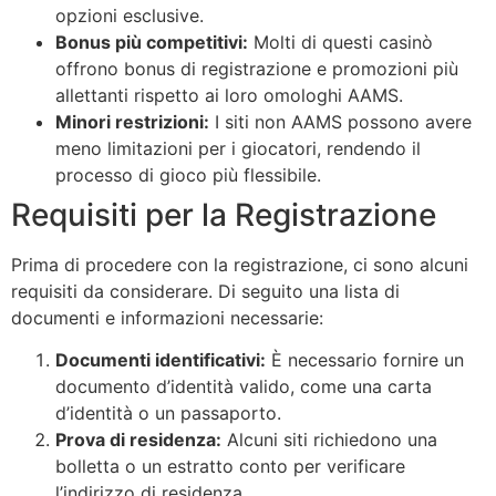
opzioni esclusive.
Bonus più competitivi:
Molti di questi casinò
offrono bonus di registrazione e promozioni più
allettanti rispetto ai loro omologhi AAMS.
Minori restrizioni:
I siti non AAMS possono avere
meno limitazioni per i giocatori, rendendo il
processo di gioco più flessibile.
Requisiti per la Registrazione
Prima di procedere con la registrazione, ci sono alcuni
requisiti da considerare. Di seguito una lista di
documenti e informazioni necessarie:
Documenti identificativi:
È necessario fornire un
documento d’identità valido, come una carta
d’identità o un passaporto.
Prova di residenza:
Alcuni siti richiedono una
bolletta o un estratto conto per verificare
l’indirizzo di residenza.