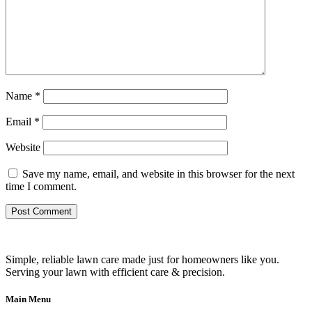
Name
*
Email
*
Website
Save my name, email, and website in this browser for the next
time I comment.
Simple, reliable lawn care made just for homeowners like you.
Serving your lawn with efficient care & precision.
Main Menu