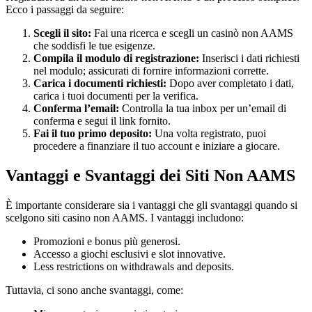
Ecco i passaggi da seguire:
Scegli il sito:
Fai una ricerca e scegli un casinò non AAMS
che soddisfi le tue esigenze.
Compila il modulo di registrazione:
Inserisci i dati richiesti
nel modulo; assicurati di fornire informazioni corrette.
Carica i documenti richiesti:
Dopo aver completato i dati,
carica i tuoi documenti per la verifica.
Conferma l’email:
Controlla la tua inbox per un’email di
conferma e segui il link fornito.
Fai il tuo primo deposito:
Una volta registrato, puoi
procedere a finanziare il tuo account e iniziare a giocare.
Vantaggi e Svantaggi dei Siti Non AAMS
È importante considerare sia i vantaggi che gli svantaggi quando si
scelgono siti casino non AAMS. I vantaggi includono:
Promozioni e bonus più generosi.
Accesso a giochi esclusivi e slot innovative.
Less restrictions on withdrawals and deposits.
Tuttavia, ci sono anche svantaggi, come: