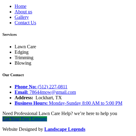
Home
About us
Gallery
Contact Us
Services
Lawn Care
Edging
Trimming
Blowing
Our Contact
Phone No:
(512) 227-0811
Email:
78644mow@gmail.com
Address:
Lockhart, TX
Business Hours:
Monday-Sunday 8:00 AM to 5:00 PM
Need Professional Lawn Care Help? we’re here to help you
Get Your Free Estimate
Website Designed by
Landscape Legends