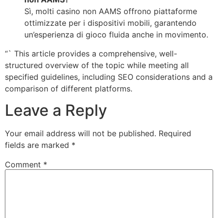
Sì, molti casino non AAMS offrono piattaforme
ottimizzate per i dispositivi mobili, garantendo
un’esperienza di gioco fluida anche in movimento.
“` This article provides a comprehensive, well-
structured overview of the topic while meeting all
specified guidelines, including SEO considerations and a
comparison of different platforms.
Leave a Reply
Your email address will not be published.
Required
fields are marked
*
Comment
*