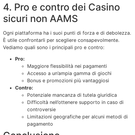
4. Pro e contro dei Casino
sicuri non AAMS
Ogni piattaforma ha i suoi punti di forza e di debolezza.
È utile confrontarli per scegliere consapevolmente.
Vediamo quali sono i principali pro e contro:
Pro:
Maggiore flessibilità nei pagamenti
Accesso a un’ampia gamma di giochi
Bonus e promozioni più vantaggiosi
Contro:
Potenziale mancanza di tutela giuridica
Difficoltà nell’ottenere supporto in caso di
controversie
Limitazioni geografiche per alcuni metodi di
pagamento