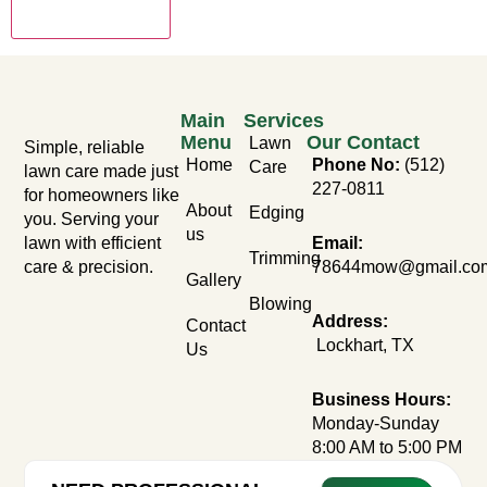
Main
Services
Menu
Our Contact
Lawn
Simple, reliable
Home
Phone No:
(512)
Care
lawn care made just
227-0811
for homeowners like
About
Edging
you. Serving your
us
lawn with efficient
Email:
Trimming
care & precision.
78644mow@gmail.co
Gallery
Blowing
Address:
Contact
Lockhart, TX
Us
Business Hours:
Monday-Sunday
8:00 AM to 5:00 PM