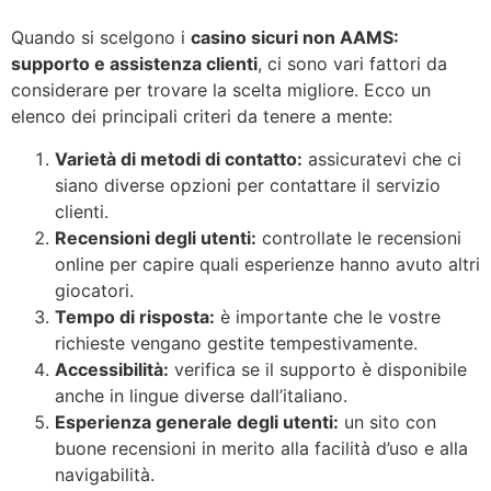
Quando si scelgono i
casino sicuri non AAMS:
supporto e assistenza clienti
, ci sono vari fattori da
considerare per trovare la scelta migliore. Ecco un
elenco dei principali criteri da tenere a mente:
Varietà di metodi di contatto:
assicuratevi che ci
siano diverse opzioni per contattare il servizio
clienti.
Recensioni degli utenti:
controllate le recensioni
online per capire quali esperienze hanno avuto altri
giocatori.
Tempo di risposta:
è importante che le vostre
richieste vengano gestite tempestivamente.
Accessibilità:
verifica se il supporto è disponibile
anche in lingue diverse dall’italiano.
Esperienza generale degli utenti:
un sito con
buone recensioni in merito alla facilità d’uso e alla
navigabilità.