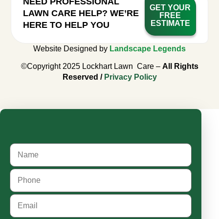
NEED PROFESSIONAL
GET YOUR
LAWN CARE HELP? WE’RE
FREE
ESTIMATE
HERE TO HELP YOU
Website Designed by
Landscape Legends
©Copyright 2025 Lockhart Lawn Care –
All Rights
Reserved /
Privacy Policy