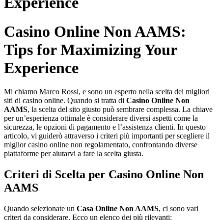
Experience
Casino Online Non AAMS:
Tips for Maximizing Your
Experience
Mi chiamo Marco Rossi, e sono un esperto nella scelta dei migliori
siti di casino online. Quando si tratta di
Casino Online Non
AAMS
, la scelta del sito giusto può sembrare complessa. La chiave
per un’esperienza ottimale è considerare diversi aspetti come la
sicurezza, le opzioni di pagamento e l’assistenza clienti. In questo
articolo, vi guiderò attraverso i criteri più importanti per scegliere il
miglior casino online non regolamentato, confrontando diverse
piattaforme per aiutarvi a fare la scelta giusta.
Criteri di Scelta per Casino Online Non
AAMS
Quando selezionate un
Casa Online Non AAMS
, ci sono vari
criteri da considerare. Ecco un elenco dei più rilevanti: