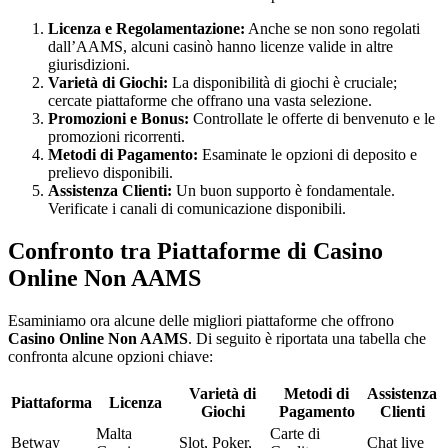
Licenza e Regolamentazione:
Anche se non sono regolati
dall’AAMS, alcuni casinò hanno licenze valide in altre
giurisdizioni.
Varietà di Giochi:
La disponibilità di giochi è cruciale;
cercate piattaforme che offrano una vasta selezione.
Promozioni e Bonus:
Controllate le offerte di benvenuto e le
promozioni ricorrenti.
Metodi di Pagamento:
Esaminate le opzioni di deposito e
prelievo disponibili.
Assistenza Clienti:
Un buon supporto è fondamentale.
Verificate i canali di comunicazione disponibili.
Confronto tra Piattaforme di Casino
Online Non AAMS
Esaminiamo ora alcune delle migliori piattaforme che offrono
Casino Online Non AAMS
. Di seguito è riportata una tabella che
confronta alcune opzioni chiave:
Varietà di
Metodi di
Assistenza
Piattaforma
Licenza
Giochi
Pagamento
Clienti
Malta
Carte di
Betway
Slot, Poker,
Chat live