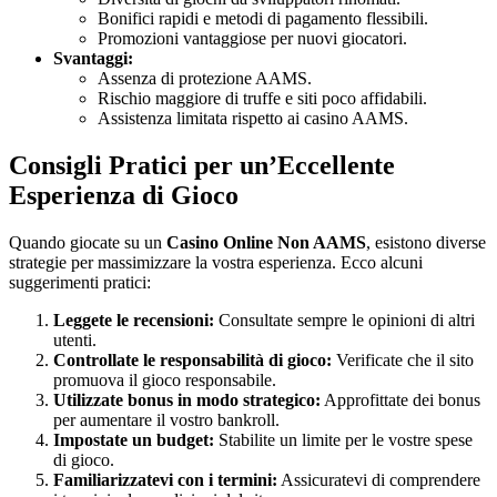
Bonifici rapidi e metodi di pagamento flessibili.
Promozioni vantaggiose per nuovi giocatori.
Svantaggi:
Assenza di protezione AAMS.
Rischio maggiore di truffe e siti poco affidabili.
Assistenza limitata rispetto ai casino AAMS.
Consigli Pratici per un’Eccellente
Esperienza di Gioco
Quando giocate su un
Casino Online Non AAMS
, esistono diverse
strategie per massimizzare la vostra esperienza. Ecco alcuni
suggerimenti pratici:
Leggete le recensioni:
Consultate sempre le opinioni di altri
utenti.
Controllate le responsabilità di gioco:
Verificate che il sito
promuova il gioco responsabile.
Utilizzate bonus in modo strategico:
Approfittate dei bonus
per aumentare il vostro bankroll.
Impostate un budget:
Stabilite un limite per le vostre spese
di gioco.
Familiarizzatevi con i termini:
Assicuratevi di comprendere