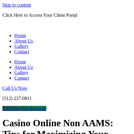
Skip to content
Click Here to Access Your Client Portal
Home
About Us
Gallery
Contact
Home
About Us
Gallery
Contact
Call Us Now
(512) 227-0811
Get Your Free Estimate
Casino Online Non AAMS: