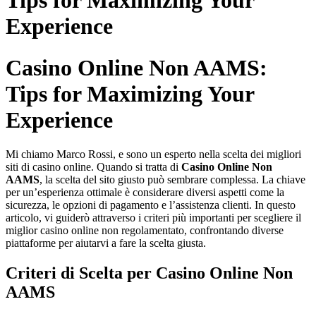
Tips for Maximizing Your
Experience
Casino Online Non AAMS:
Tips for Maximizing Your
Experience
Mi chiamo Marco Rossi, e sono un esperto nella scelta dei migliori
siti di casino online. Quando si tratta di
Casino Online Non
AAMS
, la scelta del sito giusto può sembrare complessa. La chiave
per un’esperienza ottimale è considerare diversi aspetti come la
sicurezza, le opzioni di pagamento e l’assistenza clienti. In questo
articolo, vi guiderò attraverso i criteri più importanti per scegliere il
miglior casino online non regolamentato, confrontando diverse
piattaforme per aiutarvi a fare la scelta giusta.
Criteri di Scelta per Casino Online Non
AAMS