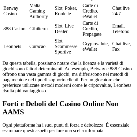
Malta
Carte di
Betway
Slot, Poker,
Chat live
Gaming
Credito,
Casino
Roulette
24/7
Authority
eWallet
Carte di
Slot, Live
Email,
888 Casino
Gibilterra
Credito,
Dealer
Telefono
Prepagate
Slot,
Cryptovalute,
Chat live,
Leonbets
Curacao
Scommesse
eWallet
Fax
Sportive
Da questa tabella, possiamo notare che la licenza e la varietà di
giochi sono fattori determinanti. Ad esempio, Betway e 888 Casino
offrono una vasta gamma di giochi, ma differiscono nei metodi di
pagamento e nel tipo di supporto clienti. Per un giocatore che
preferisce utilizzate metodi moderni come le criptovalute, Leonbets
risulta più vantaggioso.
Forti e Deboli del Casino Online Non
AAMS
Ogni piattaforma ha i suoi punti di forza e debolezza. È essenziale
esaminare questi aspetti per fare una scelta informata.