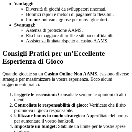
Vantaggi:
Diversità di giochi da sviluppatori rinomati.
Bonifici rapidi e metodi di pagamento flessibili.
Promozioni vantaggiose per nuovi giocatori.
Svantaggi:
Assenza di protezione AAMS.
Rischio maggiore di truffe e siti poco affidabili.
Assistenza limitata rispetto ai casino AAMS.
Consigli Pratici per un’Eccellente
Esperienza di Gioco
Quando giocate su un
Casino Online Non AAMS
, esistono diverse
strategie per massimizzare la vostra esperienza. Ecco alcuni
suggerimenti pratici:
Leggete le recensioni:
Consultate sempre le opinioni di altri
utenti.
Controllate le responsabilità di gioco:
Verificate che il sito
promuova il gioco responsabile.
Utilizzate bonus in modo strategico:
Approfittate dei bonus
per aumentare il vostro bankroll.
Impostate un budget:
Stabilite un limite per le vostre spese
di gioco.