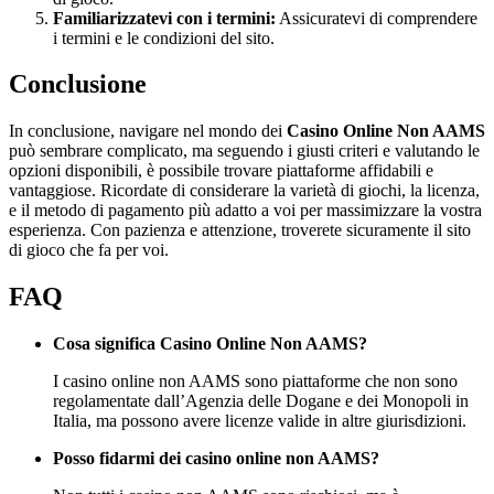
Familiarizzatevi con i termini:
Assicuratevi di comprendere
i termini e le condizioni del sito.
Conclusione
In conclusione, navigare nel mondo dei
Casino Online Non AAMS
può sembrare complicato, ma seguendo i giusti criteri e valutando le
opzioni disponibili, è possibile trovare piattaforme affidabili e
vantaggiose. Ricordate di considerare la varietà di giochi, la licenza,
e il metodo di pagamento più adatto a voi per massimizzare la vostra
esperienza. Con pazienza e attenzione, troverete sicuramente il sito
di gioco che fa per voi.
FAQ
Cosa significa Casino Online Non AAMS?
I casino online non AAMS sono piattaforme che non sono
regolamentate dall’Agenzia delle Dogane e dei Monopoli in
Italia, ma possono avere licenze valide in altre giurisdizioni.
Posso fidarmi dei casino online non AAMS?