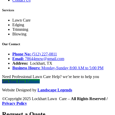
Contact Us
Services
Lawn Care
Edging
Trimming
Blowing
Our Contact
Phone No:
(512) 227-0811
Email:
78644mow@gmail.com
Address:
Lockhart, TX
Business Hours:
Monday-Sunday 8:00 AM to 5:00 PM
Need Professional Lawn Care Help? we’re here to help you
Get Your Free Estimate
Website Designed by
Landscape Legends
©Copyright 2025 Lockhart Lawn Care –
All Rights Reserved /
Privacy Policy
Request a Quote