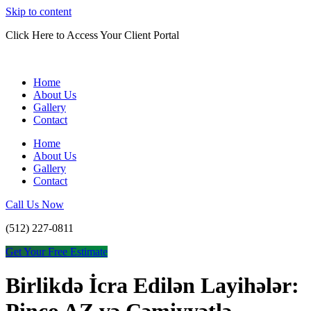
Skip to content
Click Here to Access Your Client Portal
Home
About Us
Gallery
Contact
Home
About Us
Gallery
Contact
Call Us Now
(512) 227-0811
Get Your Free Estimate
Birlikdə İcra Edilən Layihələr: