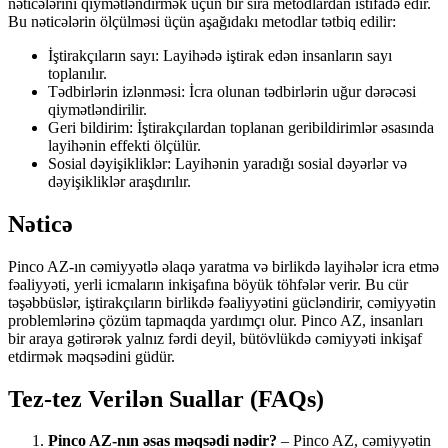
nəticələrini qiymətləndirmək üçün bir sıra metodlardan istifadə edir.
Bu nəticələrin ölçülməsi üçün aşağıdakı metodlar tətbiq edilir:
İştirakçıların sayı: Layihədə iştirak edən insanların sayı
toplanılır.
Tədbirlərin izlənməsi: İcra olunan tədbirlərin uğur dərəcəsi
qiymətləndirilir.
Geri bildirim: İştirakçılardan toplanan geribildirimlər əsasında
layihənin effekti ölçülür.
Sosial dəyişikliklər: Layihənin yaradığı sosial dəyərlər və
dəyişikliklər araşdırılır.
Nəticə
Pinco AZ-ın cəmiyyətlə əlaqə yaratma və birlikdə layihələr icra etmə
fəaliyyəti, yerli icmaların inkişafına böyük töhfələr verir. Bu cür
təşəbbüslər, iştirakçıların birlikdə fəaliyyətini gücləndirir, cəmiyyətin
problemlərinə çözüm tapmaqda yardımçı olur. Pinco AZ, insanları
bir araya gətirərək yalnız fərdi deyil, bütövlükdə cəmiyyəti inkişaf
etdirmək məqsədini güdür.
Tez-tez Verilən Suallar (FAQs)
Pinco AZ-nın əsas məqsədi nədir?
– Pinco AZ, cəmiyyətin