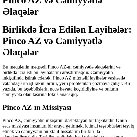
Pinco AZ və Cəmiyyətlə
Əlaqələr
Birlikdə İcra Edilən Layihələr:
Pinco AZ və Cəmiyyətlə
Əlaqələr
Bu məqalənin məqsədi Pinco AZ-ın cəmiyyətlə əlaqələrini və
birlikdə icra edilən layihələrini araşdırmaqdır. Cəmiyyətin
inkişafında iştirak edərək, Pinco AZ müxtəlif layihələr vasitəsilə
vətəndaşların iştirakını artırır, yerli problemləri çözməyə çalışır. Bu
yazıda, bu təşəbbüslərin necə həyata keçirildiyinə və onların
cəmiyyətə olan təsirinə fokuslanacağıq.
Pinco AZ-ın Missiyası
Pinco AZ, cəmiyyətin inkişafını dəstəkləyən bir təşkilatdır. Onun
əsas missiyası insanları bir araya gətirmək, ictimai təşəbbüsləri təşviq
etmək və cəmiyyətin müxtəlif hissələrini bir-biri ilə
əlaqələndirməkdir. Təşkilat aşağıdakı bəzi prinsiplərə əsaslanır: