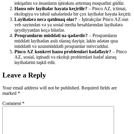
inkişafını və insanların iştirakını artırmaq məqsədini güdür.
Hansı növ layihələr həyata keçirilir?
– Pinco AZ, ictimai,
ekologiya və təhsil sahələrində bir çox layihələr həyata keçirir.
Layihələrə necə qatılmaq olar?
– İştirakçılar Pinco AZ-nın
veb saytından və ya sosial media hesablarından layihələrə
qeydiyyatdan keçə bilərlər.
Proqramların müddəti nə qədərdir?
– Proqramların
müddəti layihədən asılı olaraq dəyişir, lakin adətən qısa
müddətli və uzunmüddətli proqramlar mövcuddur.
Pinco AZ konkret hansı problemləri hədəfləyir?
– Pinco
AZ, sosial, iqtisadi və ekoloji problemləri hədəf alaraq
layihələrini təşkil edir.
Leave a Reply
Your email address will not be published.
Required fields are
marked
*
Comment
*