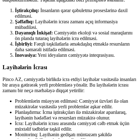
İştirakçılıq:
İnsanların qərar qəbuletmə proseslərinə daxil
edilməsi.
Şəffaflıq:
Layihələrin icrası zamanı açıq informasiya
mübadiləsi.
Dayanıqlı İnkişaf:
Cəmiyyətin ekoloji və sosial maraqlarını
ön planda tutaraq layihələrin icra edilməsi.
İşbirliyi:
Fərqli təşkilatlarla əməkdaşlıq etməklə resursların
daha səmərəli istifadə edilməsi.
İnovasiya:
Yeni ideyaların cəmiyyətə inteqrasiyası.
Layihələrin İcrası
Pinco AZ, cəmiyyətlə birlikdə icra etdiyi layihələr vasitəsilə insanları
bir araya gətirərək yerli problemlərə yönəlir. Bu layihələrin icrası
zamanı bir neçə mərhələyə diqqət yetirilir:
Problemlərin müəyyən edilməsi: Cəmiyyət üzvləri ilə olan
müzakirələr vasitəsilə yerli problemlər aşkar edilir.
Planlaşdırma: İcma iştirakçıları ilə müzakirələr aparılaraq,
layihənin hədəfləri və resursları müzakirə olunur.
İcra: Layihələrin icrası arasında cəmiyyəti cəlb etmək üçün
müxtəlif tədbirlər təşkil edilir.
Monitorinq: Layihənin gedişatı müntəzəm şəkildə