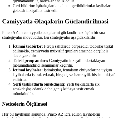
qiymətləndirilir, nəticələr analiz edilir.
Geri bildirim: İştirakçılardan alınan geribildirimlər layihələrin
gələcək inkişafına təsir edir.
Cəmiyyətlə Əlaqələrin Gücləndirilməsi
Pinco AZ-ın cəmiyyətlə əlaqələrini gücləndirmək üçün bir sıra
strategiyalar mövcuddur. Bu strategiyalar aşağıdakılardır:
İctimai tədbirlər:
Fərqli sahələrdə bərpaedici tədbirlər təşkil
edilməklə, cəmiyyətin müxtəlif qrupları arasında qarşılıqlı
əlaqə yaradılır.
Təhsil proqramları:
Cəmiyyətin inkişafını dəstəkləyən
məlumatlandırıcı seminarlar keçirilir.
İctimai layihələr:
İştirakçılar, icmaların ehtiyaclarına uyğun
layihələrdə iştirak edərək, birgə iş və həmrəylik hissini inkişaf
etdirirlər.
Yerli təşkilatlarla əməkdaşlıq:
Yerli təşkilatlarla sıx
əməkdaşlıq edərək daha geniş kütləyə təsir etmək
mümkündür.
Nəticələrin Ölçülməsi
Hər bir layihənin sonunda, Pinco AZ icra edilən layihələrin