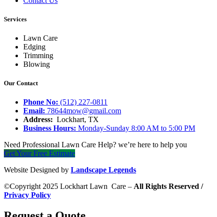
Contact Us
Services
Lawn Care
Edging
Trimming
Blowing
Our Contact
Phone No:
(512) 227-0811
Email:
78644mow@gmail.com
Address:
Lockhart, TX
Business Hours:
Monday-Sunday 8:00 AM to 5:00 PM
Need Professional Lawn Care Help? we’re here to help you
Get Your Free Estimate
Website Designed by
Landscape Legends
©Copyright 2025 Lockhart Lawn Care –
All Rights Reserved /
Privacy Policy
Request a Quote