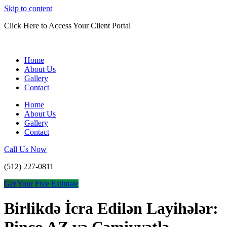
Skip to content
Click Here to Access Your Client Portal
Home
About Us
Gallery
Contact
Home
About Us
Gallery
Contact
Call Us Now
(512) 227-0811
Get Your Free Estimate
Birlikdə İcra Edilən Layihələr: