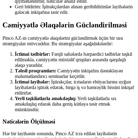
qiymətləndirilir, nəticələr analiz edilir.
Geri bildirim: İştirakçılardan alınan geribildirimlər layihələrin
gələcək inkişafına təsir edir.
Cəmiyyətlə Əlaqələrin Gücləndirilməsi
Pinco AZ-ın cəmiyyətlə əlaqələrini gücləndirmək üçün bir sıra
strategiyalar mövcuddur. Bu strategiyalar aşağıdakılardır:
İctimai tədbirlər:
Fərqli sahələrdə bərpaedici tədbirlər təşkil
edilməklə, cəmiyyətin müxtəlif qrupları arasında qarşılıqlı
əlaqə yaradılır.
Təhsil proqramları:
Cəmiyyətin inkişafını dəstəkləyən
məlumatlandırıcı seminarlar keçirilir.
İctimai layihələr:
İştirakçılar, icmaların ehtiyaclarına uyğun
layihələrdə iştirak edərək, birgə iş və həmrəylik hissini inkişaf
etdirirlər.
Yerli təşkilatlarla əməkdaşlıq:
Yerli təşkilatlarla sıx
əməkdaşlıq edərək daha geniş kütləyə təsir etmək
mümkündür.
Nəticələrin Ölçülməsi
Hər bir layihənin sonunda, Pinco AZ icra edilən layihələrin