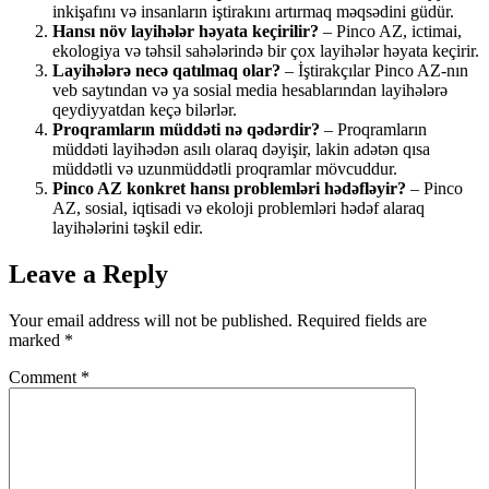
inkişafını və insanların iştirakını artırmaq məqsədini güdür.
Hansı növ layihələr həyata keçirilir?
– Pinco AZ, ictimai,
ekologiya və təhsil sahələrində bir çox layihələr həyata keçirir.
Layihələrə necə qatılmaq olar?
– İştirakçılar Pinco AZ-nın
veb saytından və ya sosial media hesablarından layihələrə
qeydiyyatdan keçə bilərlər.
Proqramların müddəti nə qədərdir?
– Proqramların
müddəti layihədən asılı olaraq dəyişir, lakin adətən qısa
müddətli və uzunmüddətli proqramlar mövcuddur.
Pinco AZ konkret hansı problemləri hədəfləyir?
– Pinco
AZ, sosial, iqtisadi və ekoloji problemləri hədəf alaraq
layihələrini təşkil edir.
Leave a Reply
Your email address will not be published.
Required fields are
marked
*
Comment
*