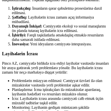
İştirakçılıq:
İnsanların qərar qəbuletmə proseslərinə daxil
edilməsi.
Şəffaflıq:
Layihələrin icrası zamanı açıq informasiya
mübadiləsi.
Dayanıqlı İnkişaf:
Cəmiyyətin ekoloji və sosial maraqlarını
ön planda tutaraq layihələrin icra edilməsi.
İşbirliyi:
Fərqli təşkilatlarla əməkdaşlıq etməklə resursların
daha səmərəli istifadə edilməsi.
İnovasiya:
Yeni ideyaların cəmiyyətə inteqrasiyası.
Layihələrin İcrası
Pinco AZ, cəmiyyətlə birlikdə icra etdiyi layihələr vasitəsilə insanları
bir araya gətirərək yerli problemlərə yönəlir. Bu layihələrin icrası
zamanı bir neçə mərhələyə diqqət yetirilir:
Problemlərin müəyyən edilməsi: Cəmiyyət üzvləri ilə olan
müzakirələr vasitəsilə yerli problemlər aşkar edilir.
Planlaşdırma: İcma iştirakçıları ilə müzakirələr aparılaraq,
layihənin hədəfləri və resursları müzakirə olunur.
İcra: Layihələrin icrası arasında cəmiyyəti cəlb etmək üçün
müxtəlif tədbirlər təşkil edilir.
Monitorinq: Layihənin gedişatı müntəzəm şəkildə