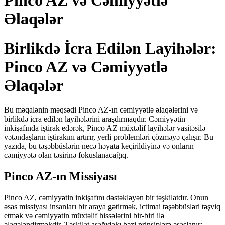
Pinco AZ və Cəmiyyətlə
Əlaqələr
Birlikdə İcra Edilən Layihələr:
Pinco AZ və Cəmiyyətlə
Əlaqələr
Bu məqalənin məqsədi Pinco AZ-ın cəmiyyətlə əlaqələrini və
birlikdə icra edilən layihələrini araşdırmaqdır. Cəmiyyətin
inkişafında iştirak edərək, Pinco AZ müxtəlif layihələr vasitəsilə
vətəndaşların iştirakını artırır, yerli problemləri çözməyə çalışır. Bu
yazıda, bu təşəbbüslərin necə həyata keçirildiyinə və onların
cəmiyyətə olan təsirinə fokuslanacağıq.
Pinco AZ-ın Missiyası
Pinco AZ, cəmiyyətin inkişafını dəstəkləyən bir təşkilatdır. Onun
əsas missiyası insanları bir araya gətirmək, ictimai təşəbbüsləri təşviq
etmək və cəmiyyətin müxtəlif hissələrini bir-biri ilə
əlaqələndirməkdir. Təşkilat aşağıdakı bəzi prinsiplərə əsaslanır: