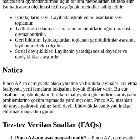
nəticələrini qiymətləndirmək üçün bir sıra metodlardan istifadə edir.
Bu nəticələrin ölçülməsi üçün aşağıdakı metodlar tətbiq edilir:
İştirakçıların sayı: Layihədə iştirak edən insanların sayı
toplanılır.
Tədbirlərin izlənməsi: İcra olunan tədbirlərin uğur dərəcəsi
qiymətləndirilir.
Geri bildirim: İştirakçılardan toplanan geribildirimlər əsasında
layihənin effekti ölçülür.
Sosial dəyişikliklər: Layihənin yaradığı sosial dəyərlər və
dəyişikliklər araşdırılır.
Nəticə
Pinco AZ-ın cəmiyyətlə əlaqə yaratma və birlikdə layihələr icra etmə
fəaliyyəti, yerli icmaların inkişafına böyük töhfələr verir. Bu cür
təşəbbüslər, iştirakçıların birlikdə fəaliyyətini gücləndirir, cəmiyyətin
problemlərinə çözüm tapmaqda yardımçı olur. Pinco AZ, insanları
bir araya gətirərək yalnız fərdi deyil, bütövlükdə cəmiyyəti inkişaf
etdirmək məqsədini güdür.
Tez-tez Verilən Suallar (FAQs)
Pinco AZ-nın əsas məqsədi nədir?
– Pinco AZ, cəmiyyətin