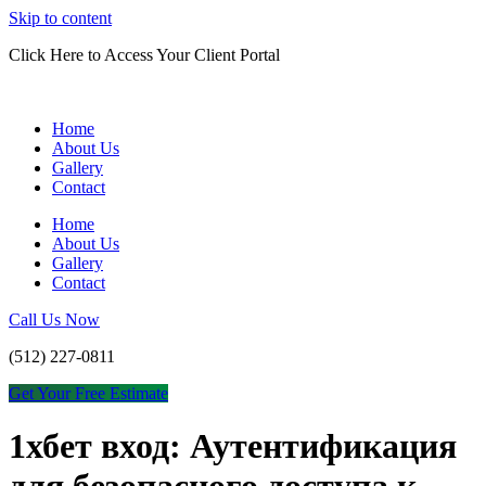
Skip to content
Click Here to Access Your Client Portal
Home
About Us
Gallery
Contact
Home
About Us
Gallery
Contact
Call Us Now
(512) 227-0811
Get Your Free Estimate
1хбет вход: Аутентификация